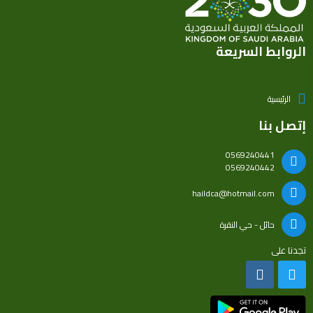
الروابط السريعة
الرئيسية
إتصل بنا
0569240441
0569240442
haildca@hotmail.com
حائل - حي النقرة
تجدنا على