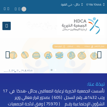
016410444
حائل - حي النقرة
نبذة عنا:
تأسست الجمعية الخيرية لرعاية المعاقين بحائل -هدكا في 17
رجب 1432هـ رقم السجل (605 ) بصدور قرار معالي وزير
الشؤون الإجتماعية رقـم ( 75970 ) وفق لائحة الجمعيات